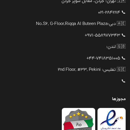
🇮🇷 تهران: جردن، مقابل سوپر جردن
📞 021-284284
🇦🇪 دبی:
No.S6, G-Floor,Riqqa Al Buteen Plaza
📞 971-558977343+
🇬🇧 لندن:
📞 44-7418351005+
🇬🇪 تفلیس: 2nd Floor, #33, Pekini
📞
مجوزها