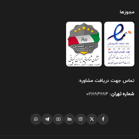
مجوزها
تماس جهت دریافت مشاوره:
شماره تهران
021284284
: