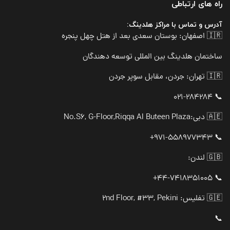
راه های ارتباطی
آدرس و تماس با مراکز هلدینگ:
🇮🇷 اصفهان: بوستان سعدی بعد از هتل چهل پنجره
ساختمان هلدینگ بین المللی توسعه دهندگان
🇮🇷 تهران: جردن، مقابل سوپر جردن
📞 021-284284
🇦🇪 دبی:
No.S6, G-Floor,Riqqa Al Buteen Plaza
📞 971-558977343+
🇬🇧 لندن:
📞 44-7418351005+
🇬🇪 تفلیس: 2nd Floor, #33, Pekini
📞