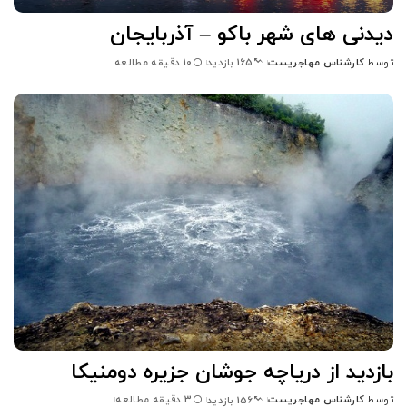
دیدنی های شهر باکو – آذربایجان
توسط
کارشناس مهاجریست
10 دقیقه مطالعه
165 بازدید
بازدید از دریاچه جوشان جزیره دومنیکا
توسط
کارشناس مهاجریست
3 دقیقه مطالعه
156 بازدید