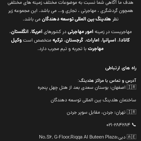
هدف ما آگاهی شما نسبت به موضوعات مختلف زمینه های مختلفی
همچون گردشگری ، مهاجرتی ، تجاری و… می باشد. این مجموعه زیر
هلدینگ بین المللی توسعه دهندگان
نظر
می باشد.
امور مهاجرتی
آمریکا
انگلستان
مهاجریست در زمینه
در کشورهای
،
،
کانادا
اسپانیا
امارات
گرجستان
ترکیه
وکیل
،
،
،
،
متخصص است
مهاجرت
با تجربه و تیم مجرب دارد.
راه های ارتباطی
آدرس و تماس با مراکز هلدینگ:
🇮🇷 اصفهان: بوستان سعدی بعد از هتل چهل پنجره
ساختمان هلدینگ بین المللی توسعه دهندگان
🇮🇷 تهران: جردن، مقابل سوپر جردن
📞 021-284284
🇦🇪 دبی:
No.S6, G-Floor,Riqqa Al Buteen Plaza