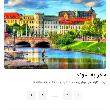
سفر به سوئد
توسط
کارشناس مهاجریست
4 دقیقه مطالعه
91 بازدید
…
4
2
1