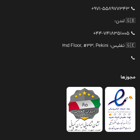
📞 971-558977343+
🇬🇧 لندن:
📞 44-7418351005+
🇬🇪 تفلیس: 2nd Floor, #33, Pekini
📞
مجوزها