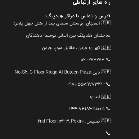
راه های ارتباطی
آدرس و تماس با مراکز هلدینگ:
🇮🇷 اصفهان: بوستان سعدی بعد از هتل چهل پنجره
ساختمان هلدینگ بین المللی توسعه دهندگان
🇮🇷 تهران: جردن، مقابل سوپر جردن
📞 021-284284
🇦🇪 دبی:
No.S6, G-Floor,Riqqa Al Buteen Plaza
📞 971-558977343+
🇬🇧 لندن:
📞 44-7418351005+
🇬🇪 تفلیس: 2nd Floor, #33, Pekini
📞