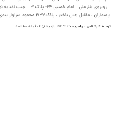
پاسداران ، مقابل هتل باختر ، پلاک2/38 محمود سزاوار بندي سزاوار و شرکا ۸۵۱۱۲۰۰۰ مشهد-خيابان امام رضا (ع )
توسط
کارشناس مهاجریست
4 دقیقه مطالعه
154 بازدید
ارسال
شده
توسط