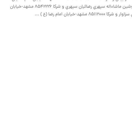
– روبروی باغ ملی – امام خمينی 24- پلاک 3 – جنب اغذيه نوشين ماشاءاله سپهري رضائيان سپهري و شرکا ۸۵۴۲۲۲۶ مشهد-خيابان
...