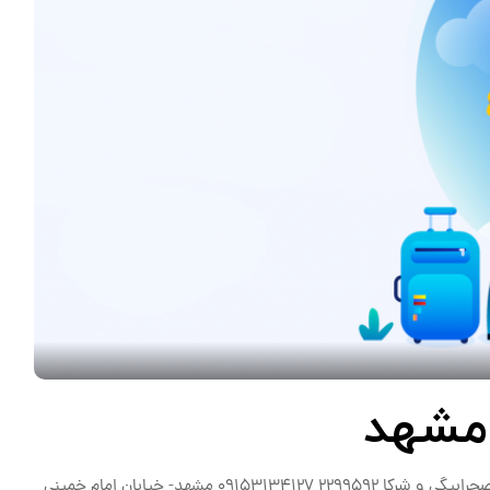
مشهد
نام نام شركت تلفن همراه آدرس محمود صحرا بيگی تضامنی صحرابيگی و شرکا 2299592 09153134127 مشهد- خيابان امام خمينی