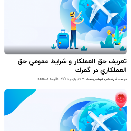
تعريف حق العملكار و شرايط عمومي حق
العملكاري در گمرك
توسط
کارشناس مهاجریست
17 دقیقه مطالعه
87 بازدید
ارسال
شده
توسط