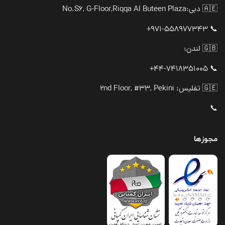
🇦🇪 دبی:
No.S6, G-Floor,Riqqa Al Buteen Plaza
📞 971-558977343+
🇬🇧 لندن:
📞 44-7418351005+
🇬🇪 تفلیس: 2nd Floor, #33, Pekini
📞
مجوزها