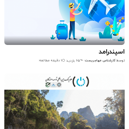
اسپندرامد
توسط
کارشناس مهاجریست
1 دقیقه مطالعه
65 بازدید
ارسال
شده
توسط