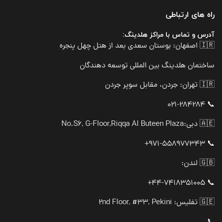
راه های ارتباطی
آدرس و تماس با مراکز هلدینگ:
🇮🇷 اصفهان: بوستان سعدی بعد از هتل چهل پنجره
ساختمان هلدینگ بین المللی توسعه دهندگان
🇮🇷 تهران: جردن، مقابل سوپر جردن
📞 021-284284
🇦🇪 دبی:
No.S6, G-Floor,Riqqa Al Buteen Plaza
📞 971-558977343+
🇬🇧 لندن:
📞 44-7418351005+
🇬🇪 تفلیس: 2nd Floor, #33, Pekini