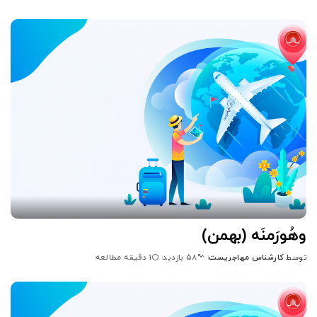
شده
توسط
وهُورَمنَه (بهمن)
توسط
کارشناس مهاجریست
1 دقیقه مطالعه
58 بازدید
ارسال
شده
توسط