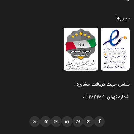
📞
مجوزها
تماس جهت دریافت مشاوره:
شماره تهران
021284284
: