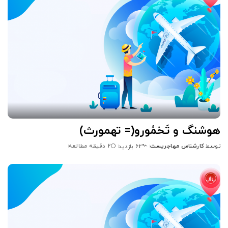
هوشنگ و تَخمُورو(= تهمورث)
توسط
کارشناس مهاجریست
2 دقیقه مطالعه
62 بازدید
ارسال
شده
توسط