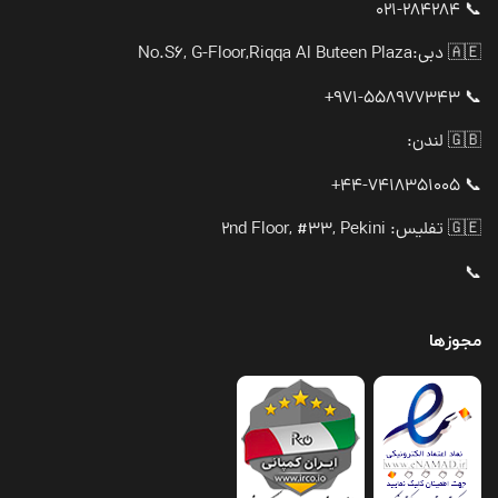
📞 021-284284
🇦🇪 دبی:
No.S6, G-Floor,Riqqa Al Buteen Plaza
📞 971-558977343+
🇬🇧 لندن:
📞 44-7418351005+
🇬🇪 تفلیس: 2nd Floor, #33, Pekini
📞
مجوزها