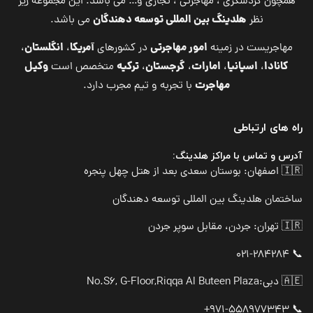
همچون گردشگری ، مهاجرتی ، تجاری و… می باشد. این مجموعه زیر
هلدینگ بین المللی توسعه دهندگان
نظر
می باشد.
امور مهاجرتی
آمریکا
انگلستان
مهاجریست در زمینه
در کشورهای
،
،
کانادا
اسپانیا
امارات
گرجستان
ترکیه
وکیل
،
،
،
،
متخصص است
مهاجرت
با تجربه و تیم مجرب دارد.
راه های ارتباطی
آدرس و تماس با مراکز هلدینگ:
🇮🇷 اصفهان: بوستان سعدی بعد از هتل چهل پنجره
ساختمان هلدینگ بین المللی توسعه دهندگان
🇮🇷 تهران: جردن، مقابل سوپر جردن
📞 021-284284
🇦🇪 دبی:
No.S6, G-Floor,Riqqa Al Buteen Plaza
📞 971-558977343+