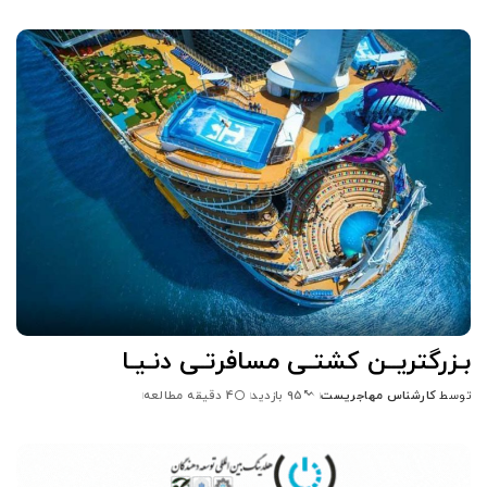
شده
توسط
بـزرگتریــن کشتـی مسافرتـی دنـیـا
توسط
کارشناس مهاجریست
4 دقیقه مطالعه
95 بازدید
ارسال
شده
توسط