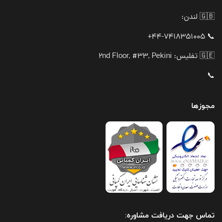
🇬🇧 لندن:
📞 44-7418351005+
🇬🇪 تفلیس: 2nd Floor, #33, Pekini
📞
مجوزها
تماس جهت دریافت مشاوره: