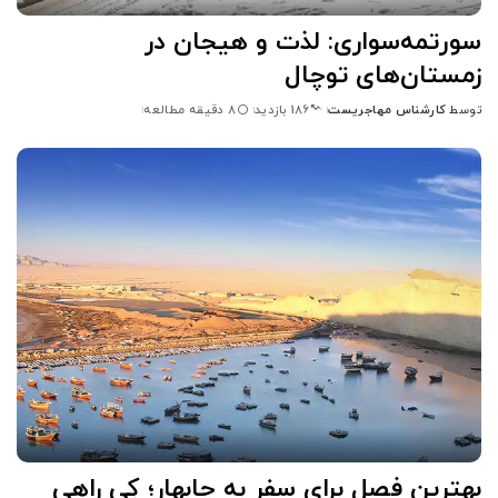
سورتمه‌سواری: لذت و هیجان در
زمستان‌های توچال
توسط
کارشناس مهاجریست
8 دقیقه مطالعه
186 بازدید
ارسال
شده
توسط
بهترین فصل برای سفر به چابهار؛ کِی راهی