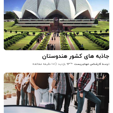
جاذبه های کشور هندوستان
توسط
کارشناس مهاجریست
10 دقیقه مطالعه
93 بازدید
ارسال
شده
توسط