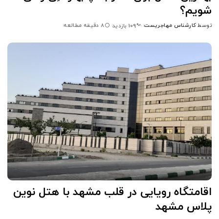
شویم؟
توسط
کارشناس مهاجریست
8 دقیقه مطالعه
109 بازدید
ارسال
شده
توسط
اقامتگاه رویایی در قلب مشهد با هتل نوین
پلاس مشهد