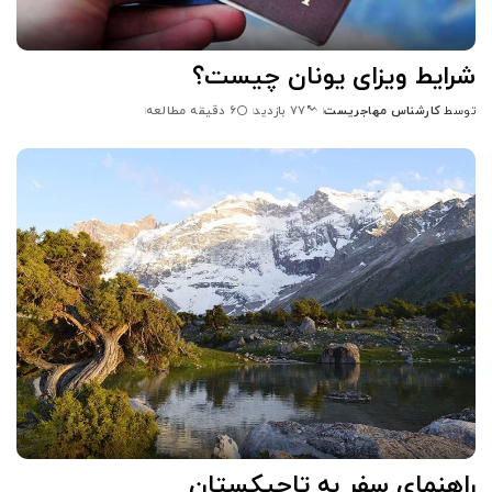
شرایط ویزای یونان چیست؟
توسط
کارشناس مهاجریست
6 دقیقه مطالعه
77 بازدید
ارسال
شده
توسط
راهنمای سفر به تاجیکستان