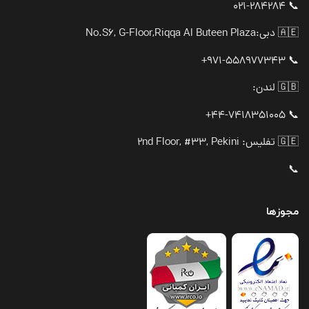
📞 021-284284
🇦🇪 دبی:
No.S6, G-Floor,Riqqa Al Buteen Plaza
📞 971-558977343+
🇬🇧 لندن:
📞 44-7418351005+
🇬🇪 تفلیس: 2nd Floor, #33, Pekini
📞
مجوزها