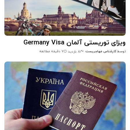
ویزای توریستی آلمان Germany Visa
توسط
کارشناس مهاجریست
7 دقیقه مطالعه
81 بازدید
ارسال
شده
توسط