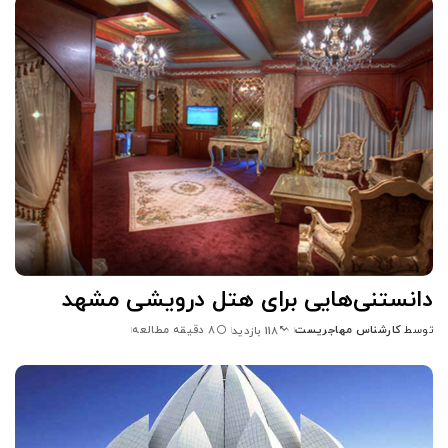
توسط
دانستنی‌هایی برای هتل درویشی مشهد
توسط
کارشناس مهاجریست
8 دقیقه مطالعه
118 بازدید
ارسال
شده
توسط