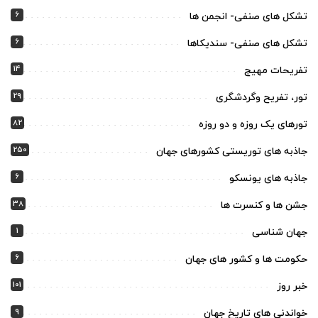
6
تشکل های صنفی- انجمن ها
6
تشکل های صنفی- سندیکاها
14
تفریحات مهیج
29
تور، تفریح وگردشگری
82
تورهای یک روزه و دو روزه
250
جاذبه های توریستی کشورهای جهان
6
جاذبه های یونسکو
38
جشن ها و کنسرت ها
1
جهان شناسی
6
حکومت ها و کشور های جهان
101
خبر روز
9
خواندنی های تاریخ جهان