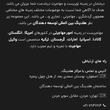
درخشان در زمینه توریست و مهاجرت درخدمت شما عزیزان می باشد.
هدف ما آگاهی شما نسبت به موضوعات مختلف زمینه های مختلفی
همچون گردشگری ، مهاجرتی ، تجاری و… می باشد. این مجموعه زیر
هلدینگ بین المللی توسعه دهندگان
نظر
می باشد.
امور مهاجرتی
آمریکا
انگلستان
مهاجریست در زمینه
در کشورهای
،
،
کانادا
اسپانیا
امارات
گرجستان
ترکیه
وکیل
،
،
،
،
متخصص است
مهاجرت
با تجربه و تیم مجرب دارد.
راه های ارتباطی
آدرس و تماس با مراکز هلدینگ:
🇮🇷 اصفهان: بوستان سعدی بعد از هتل چهل پنجره
ساختمان هلدینگ بین المللی توسعه دهندگان
🇮🇷 تهران: جردن، مقابل سوپر جردن
📞 021-284284