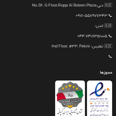
🇦🇪 دبی:
No.S6, G-Floor,Riqqa Al Buteen Plaza
📞 971-558977343+
🇬🇧 لندن:
📞 44-7418351005+
🇬🇪 تفلیس: 2nd Floor, #33, Pekini
📞
مجوزها