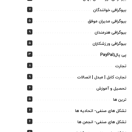
7
بیوگرافی خوانندگان
5
بیوگرافی مدیران موفق
9
بیوگرافی هنرمندان
5
بیوگرافی ورزشکاران
3
پی پال(PayPal
8
تجارت
9
تجارت کابل | مبدل | اتصالات
6
تحصیل و آموزش
5
ترین ها
6
تشکل های صنفی- اتحادیه ها
6
تشکل های صنفی- انجمن ها