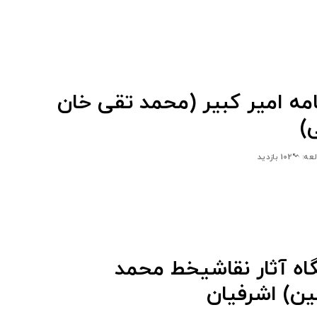
امه امیر کبیر (محمد تقی خان
)
102 بازدید
اه آثار نقاشیخط محمد
مین) اشرفیان