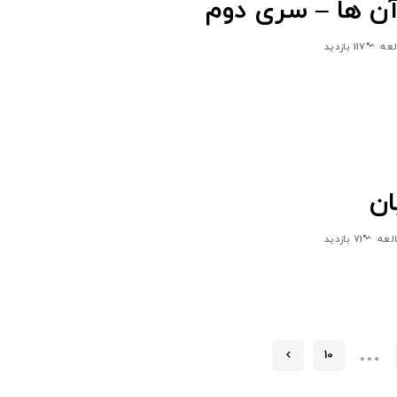
ن ها – سری دوم
117 بازدید
ان
71 بازدید
…
10