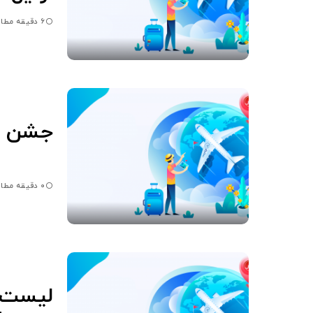
6 دقیقه مطالعه
جشن میا
0 دقیقه مطالعه
لیست ک