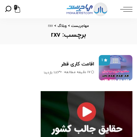
0
مهاجریست
>
وبلاگ
>
rxv
برچسب:
rxv
1
اقامت کاری قطر
17 دقیقه مطالعه
186 بازدید