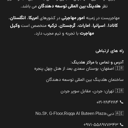
هلدینگ بین المللی توسعه دهندگان
نظر
می باشد.
امور مهاجرتی
آمریکا
انگلستان
مهاجریست در زمینه
در کشورهای
،
،
کانادا
اسپانیا
امارات
گرجستان
ترکیه
وکیل
،
،
،
،
متخصص است
مهاجرت
با تجربه و تیم مجرب دارد.
راه های ارتباطی
آدرس و تماس با مراکز هلدینگ:
🇮🇷 اصفهان: بوستان سعدی بعد از هتل چهل پنجره
ساختمان هلدینگ بین المللی توسعه دهندگان
🇮🇷 تهران: جردن، مقابل سوپر جردن
📞 021-284284
🇦🇪 دبی:
No.S6, G-Floor,Riqqa Al Buteen Plaza
📞 971-558977343+