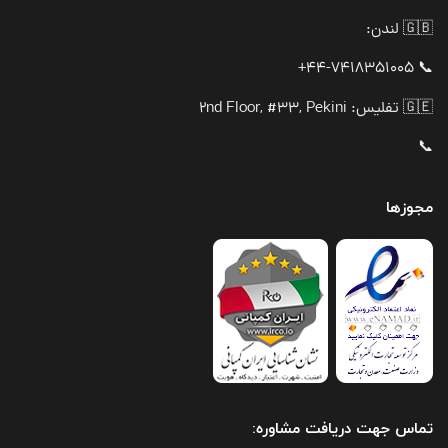
🇬🇧 لندن:
📞 44-7418351005+
🇬🇪 تفلیس: 2nd Floor, #33, Pekini
📞
مجوزها
تماس جهت دریافت مشاوره: