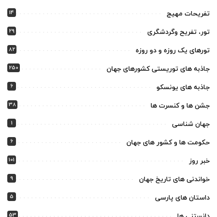
14
تفریحات مهیج
29
تور، تفریح وگردشگری
82
تورهای یک روزه و دو روزه
250
جاذبه های توریستی کشورهای جهان
6
جاذبه های یونسکو
38
جشن ها و کنسرت ها
1
جهان شناسی
6
حکومت ها و کشور های جهان
101
خبر روز
9
خواندنی های تاریخ جهان
5
داستان های پارسی
53
دانستنی ها