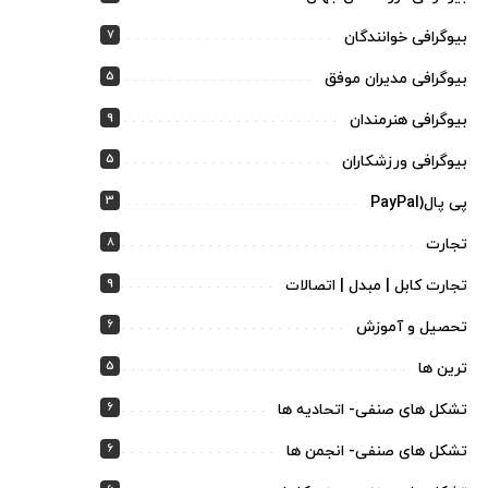
7
بیوگرافی خوانندگان
5
بیوگرافی مدیران موفق
9
بیوگرافی هنرمندان
5
بیوگرافی ورزشکاران
3
پی پال(PayPal
8
تجارت
9
تجارت کابل | مبدل | اتصالات
6
تحصیل و آموزش
5
ترین ها
6
تشکل های صنفی- اتحادیه ها
6
تشکل های صنفی- انجمن ها