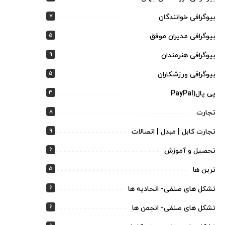
7
بیوگرافی خوانندگان
5
بیوگرافی مدیران موفق
9
بیوگرافی هنرمندان
5
بیوگرافی ورزشکاران
3
پی پال(PayPal
8
تجارت
9
تجارت کابل | مبدل | اتصالات
6
تحصیل و آموزش
5
ترین ها
6
تشکل های صنفی- اتحادیه ها
6
تشکل های صنفی- انجمن ها