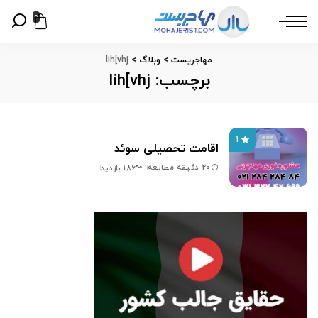
0
مهاجریست
>
وبلاگ
>
lih[vhj
برچسب:
lih[vhj
1
اقامت تحصیلی سوئد
20 دقیقه مطالعه
186 بازدید