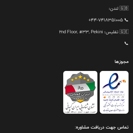
🇬🇧 لندن:
📞 44-7418351005+
🇬🇪 تفلیس: 2nd Floor, #33, Pekini
📞
مجوزها
تماس جهت دریافت مشاوره: