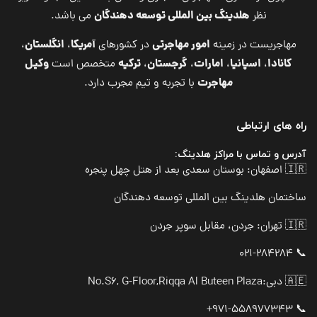
هلدینگ بین المللی توسعه دهندگان
نظر
می باشد.
امور مهاجرتی
آمریکا
انگلستان
مهاجریست در زمینه
در کشورهای
،
،
کانادا
اسپانیا
امارات
گرجستان
ترکیه
وکیل
،
،
،
،
متخصص است
مهاجرت
با تجربه و تیم مجرب دارد.
راه های ارتباطی
آدرس و تماس با مراکز هلدینگ:
🇮🇷 اصفهان: بوستان سعدی بعد از هتل چهل پنجره
ساختمان هلدینگ بین المللی توسعه دهندگان
🇮🇷 تهران: جردن، مقابل سوپر جردن
📞 021-284284
🇦🇪 دبی:
No.S6, G-Floor,Riqqa Al Buteen Plaza
📞 971-558977343+