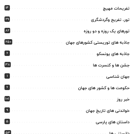
14
تفریحات مهیج
29
تور، تفریح وگردشگری
82
تورهای یک روزه و دو روزه
250
جاذبه های توریستی کشورهای جهان
6
جاذبه های یونسکو
38
جشن ها و کنسرت ها
1
جهان شناسی
6
حکومت ها و کشور های جهان
101
خبر روز
9
خواندنی های تاریخ جهان
5
داستان های پارسی
53
دانستنی ها