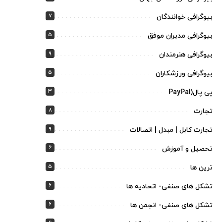
7
بیوگرافی خوانندگان
5
بیوگرافی مدیران موفق
9
بیوگرافی هنرمندان
5
بیوگرافی ورزشکاران
3
پی پال(PayPal
8
تجارت
9
تجارت کابل | مبدل | اتصالات
6
تحصیل و آموزش
5
ترین ها
6
تشکل های صنفی- اتحادیه ها
6
تشکل های صنفی- انجمن ها