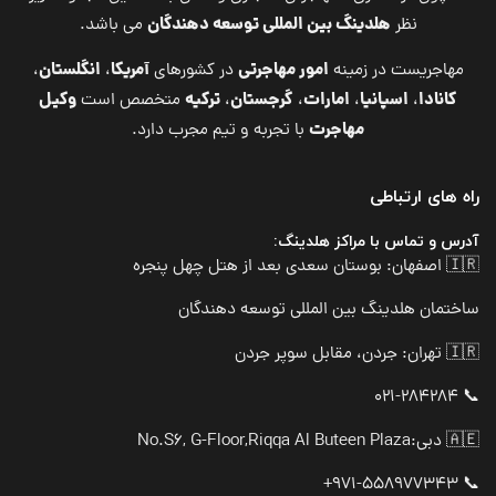
هلدینگ بین المللی توسعه دهندگان
نظر
می باشد.
امور مهاجرتی
آمریکا
انگلستان
مهاجریست در زمینه
در کشورهای
،
،
کانادا
اسپانیا
امارات
گرجستان
ترکیه
وکیل
،
،
،
،
متخصص است
مهاجرت
با تجربه و تیم مجرب دارد.
راه های ارتباطی
آدرس و تماس با مراکز هلدینگ:
🇮🇷 اصفهان: بوستان سعدی بعد از هتل چهل پنجره
ساختمان هلدینگ بین المللی توسعه دهندگان
🇮🇷 تهران: جردن، مقابل سوپر جردن
📞 021-284284
🇦🇪 دبی:
No.S6, G-Floor,Riqqa Al Buteen Plaza
📞 971-558977343+