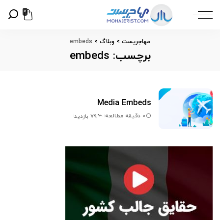
0
مهاجریست
>
وبلاگ
>
embeds
برچسب:
embeds
Media Embeds
0 دقیقه مطالعه
79 بازدید