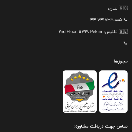
🇬🇧 لندن:
📞 44-7418351005+
🇬🇪 تفلیس: 2nd Floor, #33, Pekini
📞
مجوزها
تماس جهت دریافت مشاوره: