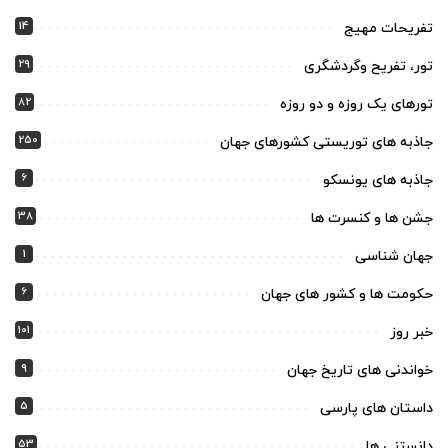
14
تفریحات مهیج
29
تور، تفریح وگردشگری
82
تورهای یک روزه و دو روزه
250
جاذبه های توریستی کشورهای جهان
6
جاذبه های یونسکو
38
جشن ها و کنسرت ها
1
جهان شناسی
6
حکومت ها و کشور های جهان
101
خبر روز
9
خواندنی های تاریخ جهان
5
داستان های پارسی
53
دانستنی ها