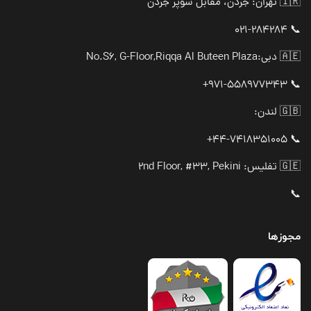
🇮🇷 تهران: جردن، مقابل سوپر جردن
📞 021-284284
🇦🇪 دبی:
No.S6, G-Floor,Riqqa Al Buteen Plaza
📞 971-558977343+
🇬🇧 لندن:
📞 44-7418351005+
🇬🇪 تفلیس: 2nd Floor, #33, Pekini
📞
مجوزها