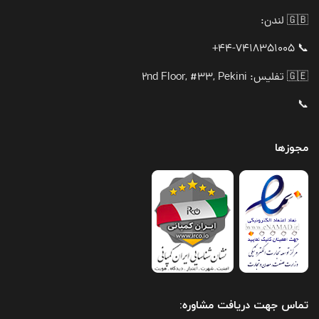
🇬🇧 لندن:
📞 44-7418351005+
🇬🇪 تفلیس: 2nd Floor, #33, Pekini
📞
مجوزها
تماس جهت دریافت مشاوره: