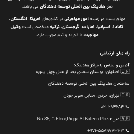
هلدینگ بین المللی توسعه دهندگان
نظر
می باشد.
امور مهاجرتی
آمریکا
انگلستان
مهاجریست در زمینه
در کشورهای
،
،
کانادا
اسپانیا
امارات
گرجستان
ترکیه
وکیل
،
،
،
،
متخصص است
مهاجرت
با تجربه و تیم مجرب دارد.
راه های ارتباطی
آدرس و تماس با مراکز هلدینگ:
🇮🇷 اصفهان: بوستان سعدی بعد از هتل چهل پنجره
ساختمان هلدینگ بین المللی توسعه دهندگان
🇮🇷 تهران: جردن، مقابل سوپر جردن
📞 021-284284
🇦🇪 دبی:
No.S6, G-Floor,Riqqa Al Buteen Plaza
📞 971-558977343+