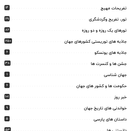
14
تفریحات مهیج
29
تور، تفریح وگردشگری
82
تورهای یک روزه و دو روزه
250
جاذبه های توریستی کشورهای جهان
6
جاذبه های یونسکو
38
جشن ها و کنسرت ها
1
جهان شناسی
6
حکومت ها و کشور های جهان
101
خبر روز
9
خواندنی های تاریخ جهان
5
داستان های پارسی
53
دانستنی ها