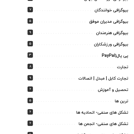
7
بیوگرافی خوانندگان
5
بیوگرافی مدیران موفق
9
بیوگرافی هنرمندان
5
بیوگرافی ورزشکاران
3
پی پال(PayPal
8
تجارت
9
تجارت کابل | مبدل | اتصالات
6
تحصیل و آموزش
5
ترین ها
6
تشکل های صنفی- اتحادیه ها
6
تشکل های صنفی- انجمن ها