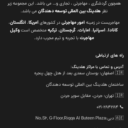
همچون گردشگری ، مهاجرتی ، تجاری و… می باشد. این مجموعه زیر
هلدینگ بین المللی توسعه دهندگان
نظر
می باشد.
امور مهاجرتی
آمریکا
انگلستان
مهاجریست در زمینه
در کشورهای
،
،
کانادا
اسپانیا
امارات
گرجستان
ترکیه
وکیل
،
،
،
،
متخصص است
مهاجرت
با تجربه و تیم مجرب دارد.
راه های ارتباطی
آدرس و تماس با مراکز هلدینگ:
🇮🇷 اصفهان: بوستان سعدی بعد از هتل چهل پنجره
ساختمان هلدینگ بین المللی توسعه دهندگان
🇮🇷 تهران: جردن، مقابل سوپر جردن
📞 021-284284
🇦🇪 دبی:
No.S6, G-Floor,Riqqa Al Buteen Plaza