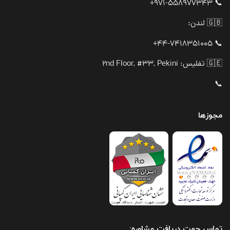
📞 971-558977343+
🇬🇧 لندن:
📞 44-7418351005+
🇬🇪 تفلیس: 2nd Floor, #33, Pekini
📞
مجوزها
تماس جهت دریافت مشاوره: