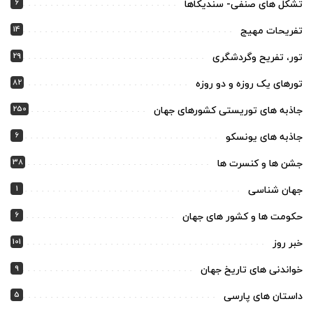
6
تشکل های صنفی- سندیکاها
14
تفریحات مهیج
29
تور، تفریح وگردشگری
82
تورهای یک روزه و دو روزه
250
جاذبه های توریستی کشورهای جهان
6
جاذبه های یونسکو
38
جشن ها و کنسرت ها
1
جهان شناسی
6
حکومت ها و کشور های جهان
101
خبر روز
9
خواندنی های تاریخ جهان
5
داستان های پارسی