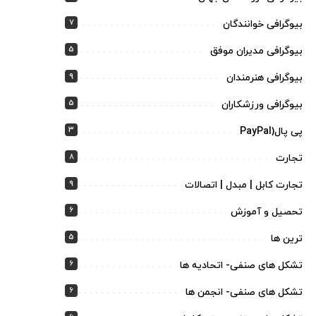
7
بیوگرافی خوانندگان
5
بیوگرافی مدیران موفق
9
بیوگرافی هنرمندان
5
بیوگرافی ورزشکاران
3
پی پال(PayPal
8
تجارت
9
تجارت کابل | مبدل | اتصالات
6
تحصیل و آموزش
5
ترین ها
6
تشکل های صنفی- اتحادیه ها
6
تشکل های صنفی- انجمن ها