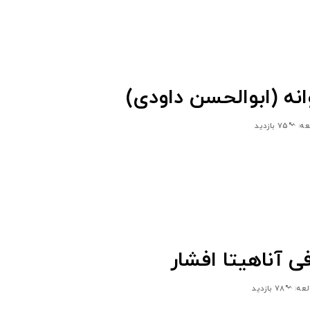
انه (ابوالحسن داودی)
75 بازدید
ی آناهیتا افشار
78 بازدید