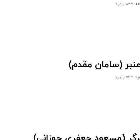
82 بازدید
نبر (سامان مقدم)
72 بازدید
برگر (مسعود جعفری جوزانی)