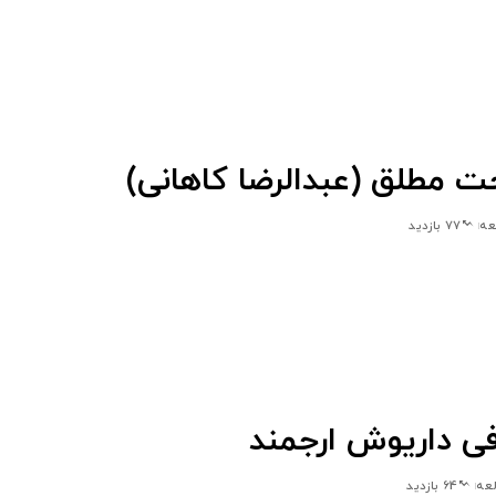
ت مطلق (عبدالرضا کاهانی)
77 بازدید
فی داریوش ارجمند
64 بازدید