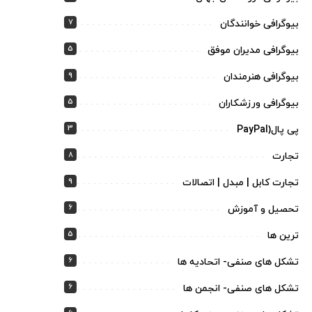
7
بیوگرافی خوانندگان
5
بیوگرافی مدیران موفق
9
بیوگرافی هنرمندان
5
بیوگرافی ورزشکاران
3
پی پال(PayPal
8
تجارت
9
تجارت کابل | مبدل | اتصالات
6
تحصیل و آموزش
5
ترین ها
6
تشکل های صنفی- اتحادیه ها
6
تشکل های صنفی- انجمن ها