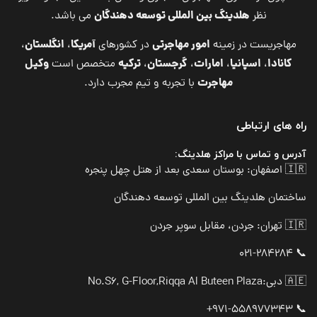
هلدینگ بین المللی توسعه دهندگان
نظر
می باشد.
امور مهاجرتی
آمریکا
انگلستان
مهاجریست در زمینه
در کشورهای
،
،
کانادا
اسپانیا
امارات
گرجستان
ترکیه
وکیل
،
،
،
،
متخصص است
مهاجرت
با تجربه و تیم مجرب دارد.
راه های ارتباطی
آدرس و تماس با مراکز هلدینگ:
🇮🇷 اصفهان: بوستان سعدی بعد از هتل چهل پنجره
ساختمان هلدینگ بین المللی توسعه دهندگان
🇮🇷 تهران: جردن، مقابل سوپر جردن
📞 021-284284
🇦🇪 دبی:
No.S6, G-Floor,Riqqa Al Buteen Plaza
📞 971-558977343+