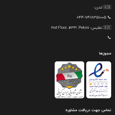
🇬🇧 لندن:
📞 44-7418351005+
🇬🇪 تفلیس: 2nd Floor, #33, Pekini
📞
مجوزها
تماس جهت دریافت مشاوره: