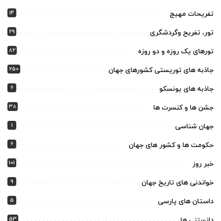
14
تفریحات مهیج
29
تور، تفریح وگردشگری
82
تورهای یک روزه و دو روزه
250
جاذبه های توریستی کشورهای جهان
6
جاذبه های یونسکو
38
جشن ها و کنسرت ها
1
جهان شناسی
6
حکومت ها و کشور های جهان
101
خبر روز
9
خواندنی های تاریخ جهان
5
داستان های پارسی
53
دانستنی ها