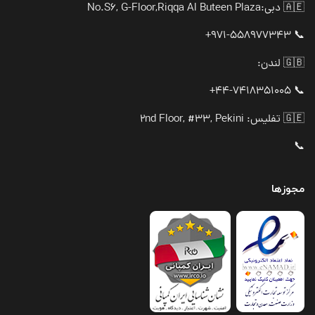
🇦🇪 دبی:
No.S6, G-Floor,Riqqa Al Buteen Plaza
📞 971-558977343+
🇬🇧 لندن:
📞 44-7418351005+
🇬🇪 تفلیس: 2nd Floor, #33, Pekini
📞
مجوزها