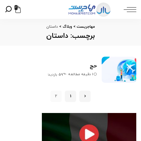
0
مهاجریست
>
وبلاگ
>
داستان
برچسب:
داستان
حج
1 دقیقه مطالعه
59 بازدید
2
1