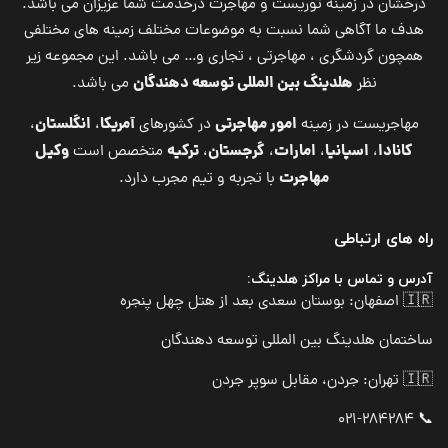
درخشان در زمینه توریست و مهاجرت درخدمت شما عزیزان می باشد.
هدف ما آگاهی شما نسبت به موضوعات مختلف زمینه های مختلفی
همچون گردشگری ، مهاجرتی ، تجاری و… می باشد. این مجموعه زیر
هلدینگ بین المللی توسعه دهندگان
نظر
می باشد.
امور مهاجرتی
آمریکا
انگلستان
مهاجریست در زمینه
در کشورهای
،
،
کانادا
اسپانیا
امارات
گرجستان
ترکیه
وکیل
،
،
،
،
متخصص است
مهاجرت
با تجربه و تیم مجرب دارد.
راه های ارتباطی
آدرس و تماس با مراکز هلدینگ:
🇮🇷 اصفهان: بوستان سعدی بعد از هتل چهل پنجره
ساختمان هلدینگ بین المللی توسعه دهندگان
🇮🇷 تهران: جردن، مقابل سوپر جردن
📞 021-284284