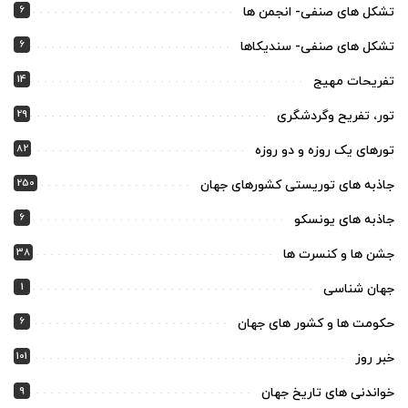
6
تشکل های صنفی- انجمن ها
6
تشکل های صنفی- سندیکاها
14
تفریحات مهیج
29
تور، تفریح وگردشگری
82
تورهای یک روزه و دو روزه
250
جاذبه های توریستی کشورهای جهان
6
جاذبه های یونسکو
38
جشن ها و کنسرت ها
1
جهان شناسی
6
حکومت ها و کشور های جهان
101
خبر روز
9
خواندنی های تاریخ جهان