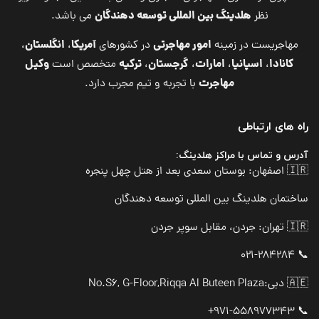
هلدینگ بین المللی توسعه دهندگان
نظر
می باشد.
امور مهاجرتی
آمریکا
انگلستان
مهاجریست در زمینه
در کشورهای
،
،
کانادا
اسپانیا
امارات
گرجستان
ترکیه
وکیل
،
،
،
،
متخصص است
مهاجرت
با تجربه و تیم مجرب دارد.
راه های ارتباطی
آدرس و تماس با مراکز هلدینگ:
🇮🇷 اصفهان: بوستان سعدی بعد از هتل چهل پنجره
ساختمان هلدینگ بین المللی توسعه دهندگان
🇮🇷 تهران: جردن، مقابل سوپر جردن
📞 021-284284
🇦🇪 دبی:
No.S6, G-Floor,Riqqa Al Buteen Plaza
📞 971-558977343+