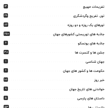
14
تفریحات مهیج
29
تور، تفریح وگردشگری
82
تورهای یک روزه و دو روزه
250
جاذبه های توریستی کشورهای جهان
6
جاذبه های یونسکو
38
جشن ها و کنسرت ها
1
جهان شناسی
6
حکومت ها و کشور های جهان
101
خبر روز
9
خواندنی های تاریخ جهان
5
داستان های پارسی
53
دانستنی ها