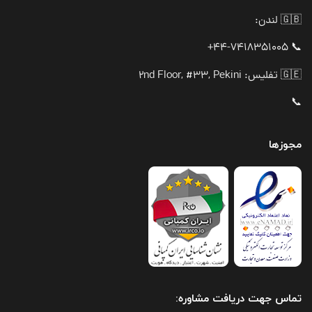
🇬🇧 لندن:
📞 44-7418351005+
🇬🇪 تفلیس: 2nd Floor, #33, Pekini
📞
مجوزها
تماس جهت دریافت مشاوره: