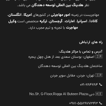
هلدینگ بین المللی توسعه دهندگان
نظر
می باشد.
امور مهاجرتی
آمریکا
انگلستان
مهاجریست در زمینه
در کشورهای
،
،
کانادا
اسپانیا
امارات
گرجستان
ترکیه
وکیل
،
،
،
،
متخصص است
مهاجرت
با تجربه و تیم مجرب دارد.
راه های ارتباطی
آدرس و تماس با مراکز هلدینگ:
🇮🇷 اصفهان: بوستان سعدی بعد از هتل چهل پنجره
ساختمان هلدینگ بین المللی توسعه دهندگان
🇮🇷 تهران: جردن، مقابل سوپر جردن
📞 021-284284
🇦🇪 دبی:
No.S6, G-Floor,Riqqa Al Buteen Plaza
📞 971-558977343+