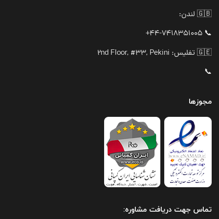
🇬🇧 لندن:
📞 44-7418351005+
🇬🇪 تفلیس: 2nd Floor, #33, Pekini
📞
مجوزها
تماس جهت دریافت مشاوره: