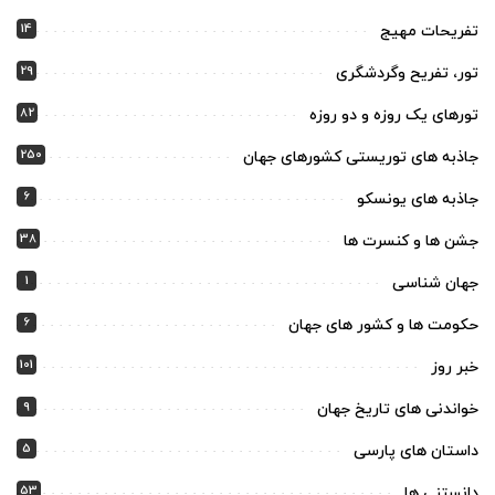
14
تفریحات مهیج
29
تور، تفریح وگردشگری
82
تورهای یک روزه و دو روزه
250
جاذبه های توریستی کشورهای جهان
6
جاذبه های یونسکو
38
جشن ها و کنسرت ها
1
جهان شناسی
6
حکومت ها و کشور های جهان
101
خبر روز
9
خواندنی های تاریخ جهان
5
داستان های پارسی
53
دانستنی ها