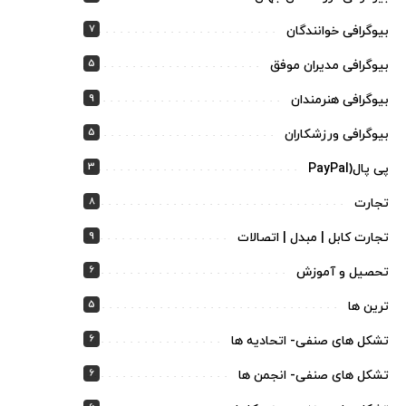
7
بیوگرافی خوانندگان
5
بیوگرافی مدیران موفق
9
بیوگرافی هنرمندان
5
بیوگرافی ورزشکاران
3
پی پال(PayPal
8
تجارت
9
تجارت کابل | مبدل | اتصالات
6
تحصیل و آموزش
5
ترین ها
6
تشکل های صنفی- اتحادیه ها
6
تشکل های صنفی- انجمن ها