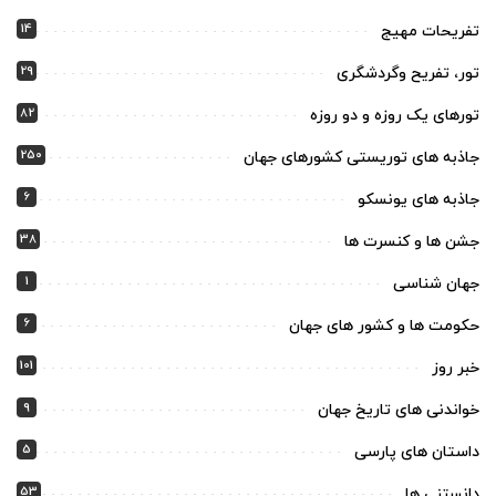
14
تفریحات مهیج
29
تور، تفریح وگردشگری
82
تورهای یک روزه و دو روزه
250
جاذبه های توریستی کشورهای جهان
6
جاذبه های یونسکو
38
جشن ها و کنسرت ها
1
جهان شناسی
6
حکومت ها و کشور های جهان
101
خبر روز
9
خواندنی های تاریخ جهان
5
داستان های پارسی
53
دانستنی ها