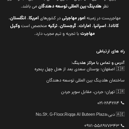
هلدینگ بین المللی توسعه دهندگان
نظر
می باشد.
امور مهاجرتی
آمریکا
انگلستان
مهاجریست در زمینه
در کشورهای
،
،
کانادا
اسپانیا
امارات
گرجستان
ترکیه
وکیل
،
،
،
،
متخصص است
مهاجرت
با تجربه و تیم مجرب دارد.
راه های ارتباطی
آدرس و تماس با مراکز هلدینگ:
🇮🇷 اصفهان: بوستان سعدی بعد از هتل چهل پنجره
ساختمان هلدینگ بین المللی توسعه دهندگان
🇮🇷 تهران: جردن، مقابل سوپر جردن
📞 021-284284
🇦🇪 دبی:
No.S6, G-Floor,Riqqa Al Buteen Plaza
📞 971-558977343+