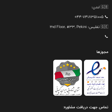
🇬🇧 لندن:
📞 44-7418351005+
🇬🇪 تفلیس: 2nd Floor, #33, Pekini
📞
مجوزها
تماس جهت دریافت مشاوره: