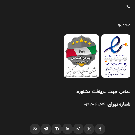
📞
مجوزها
تماس جهت دریافت مشاوره:
شماره تهران
021284284
: