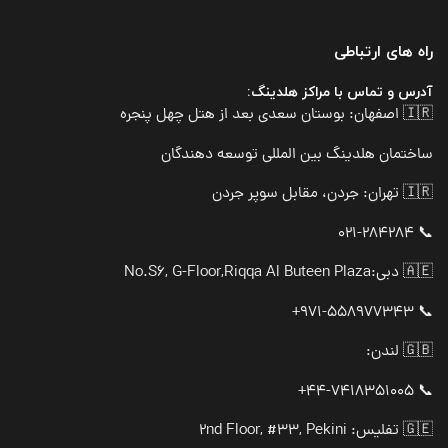
راه های ارتباطی
آدرس و تماس با مراکز هلدینگ:
🇮🇷 اصفهان: بوستان سعدی بعد از هتل چهل پنجره
ساختمان هلدینگ بین المللی توسعه دهندگان
🇮🇷 تهران: جردن، مقابل سوپر جردن
📞 021-284284
🇦🇪 دبی:
No.S6, G-Floor,Riqqa Al Buteen Plaza
📞 971-558977343+
🇬🇧 لندن:
📞 44-7418351005+
🇬🇪 تفلیس: 2nd Floor, #33, Pekini