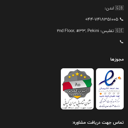
🇬🇧 لندن:
📞 44-7418351005+
🇬🇪 تفلیس: 2nd Floor, #33, Pekini
📞
مجوزها
تماس جهت دریافت مشاوره: