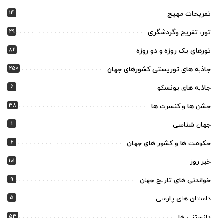
14
تفریحات مهیج
29
تور، تفریح وگردشگری
82
تورهای یک روزه و دو روزه
250
جاذبه های توریستی کشورهای جهان
6
جاذبه های یونسکو
38
جشن ها و کنسرت ها
1
جهان شناسی
6
حکومت ها و کشور های جهان
101
خبر روز
9
خواندنی های تاریخ جهان
5
داستان های پارسی
53
دانستنی ها