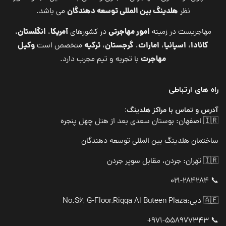
هلدینگ بین المللی توسعه دهندگان
نظر
می باشد.
امور مهاجرتی
آمریکا
انگلستان
مهاجریست در زمینه
در کشورهای
،
،
کانادا
اسپانیا
امارات
گرجستان
ترکیه
وکیل
،
،
،
،
متخصص است
مهاجرت
با تجربه و تیم مجرب دارد.
راه های ارتباطی
آدرس و تماس با مراکز هلدینگ:
🇮🇷 اصفهان: بوستان سعدی بعد از هتل چهل پنجره
ساختمان هلدینگ بین المللی توسعه دهندگان
🇮🇷 تهران: جردن، مقابل سوپر جردن
📞 021-284284
🇦🇪 دبی:
No.S6, G-Floor,Riqqa Al Buteen Plaza
📞 971-558977343+