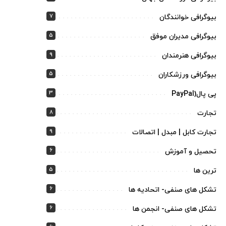
7
بیوگرافی خوانندگان
5
بیوگرافی مدیران موفق
9
بیوگرافی هنرمندان
5
بیوگرافی ورزشکاران
3
پی پال(PayPal
8
تجارت
9
تجارت کابل | مبدل | اتصالات
6
تحصیل و آموزش
5
ترین ها
6
تشکل های صنفی- اتحادیه ها
6
تشکل های صنفی- انجمن ها