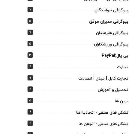
7
بیوگرافی خوانندگان
5
بیوگرافی مدیران موفق
9
بیوگرافی هنرمندان
5
بیوگرافی ورزشکاران
3
پی پال(PayPal
8
تجارت
9
تجارت کابل | مبدل | اتصالات
6
تحصیل و آموزش
5
ترین ها
6
تشکل های صنفی- اتحادیه ها
6
تشکل های صنفی- انجمن ها