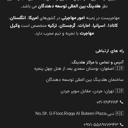
هلدینگ بین المللی توسعه دهندگان
نظر
می باشد.
امور مهاجرتی
آمریکا
انگلستان
مهاجریست در زمینه
در کشورهای
،
،
کانادا
اسپانیا
امارات
گرجستان
ترکیه
وکیل
،
،
،
،
متخصص است
مهاجرت
با تجربه و تیم مجرب دارد.
راه های ارتباطی
آدرس و تماس با مراکز هلدینگ:
🇮🇷 اصفهان: بوستان سعدی بعد از هتل چهل پنجره
ساختمان هلدینگ بین المللی توسعه دهندگان
🇮🇷 تهران: جردن، مقابل سوپر جردن
📞 021-284284
🇦🇪 دبی:
No.S6, G-Floor,Riqqa Al Buteen Plaza
📞 971-558977343+