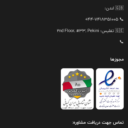
🇬🇧 لندن:
📞 44-7418351005+
🇬🇪 تفلیس: 2nd Floor, #33, Pekini
📞
مجوزها
تماس جهت دریافت مشاوره: