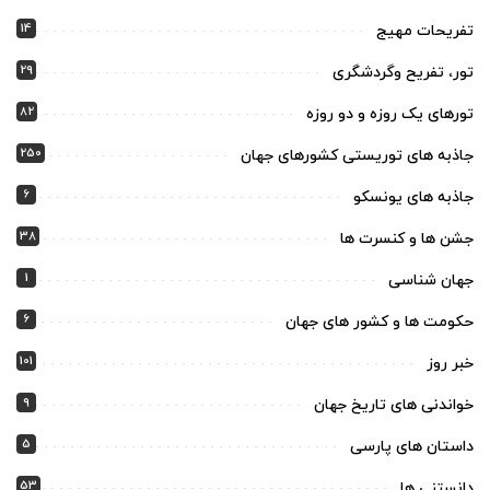
14
تفریحات مهیج
29
تور، تفریح وگردشگری
82
تورهای یک روزه و دو روزه
250
جاذبه های توریستی کشورهای جهان
6
جاذبه های یونسکو
38
جشن ها و کنسرت ها
1
جهان شناسی
6
حکومت ها و کشور های جهان
101
خبر روز
9
خواندنی های تاریخ جهان
5
داستان های پارسی
53
دانستنی ها