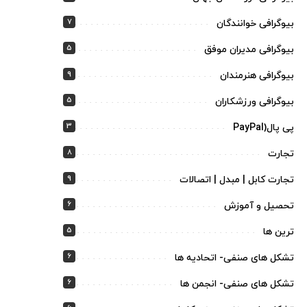
7
بیوگرافی خوانندگان
5
بیوگرافی مدیران موفق
9
بیوگرافی هنرمندان
5
بیوگرافی ورزشکاران
3
پی پال(PayPal
8
تجارت
9
تجارت کابل | مبدل | اتصالات
6
تحصیل و آموزش
5
ترین ها
6
تشکل های صنفی- اتحادیه ها
6
تشکل های صنفی- انجمن ها