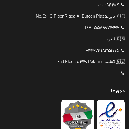
📞 021-284284
🇦🇪 دبی:
No.S6, G-Floor,Riqqa Al Buteen Plaza
📞 971-558977343+
🇬🇧 لندن:
📞 44-7418351005+
🇬🇪 تفلیس: 2nd Floor, #33, Pekini
📞
مجوزها