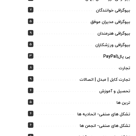
7
بیوگرافی خوانندگان
5
بیوگرافی مدیران موفق
9
بیوگرافی هنرمندان
5
بیوگرافی ورزشکاران
3
پی پال(PayPal
8
تجارت
9
تجارت کابل | مبدل | اتصالات
6
تحصیل و آموزش
5
ترین ها
6
تشکل های صنفی- اتحادیه ها
6
تشکل های صنفی- انجمن ها