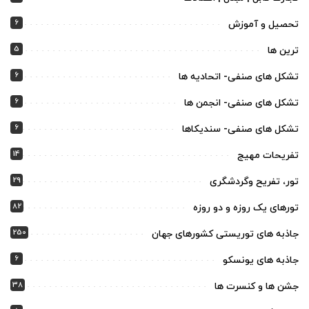
6
تحصیل و آموزش
5
ترین ها
6
تشکل های صنفی- اتحادیه ها
6
تشکل های صنفی- انجمن ها
6
تشکل های صنفی- سندیکاها
14
تفریحات مهیج
29
تور، تفریح وگردشگری
82
تورهای یک روزه و دو روزه
250
جاذبه های توریستی کشورهای جهان
6
جاذبه های یونسکو
38
جشن ها و کنسرت ها