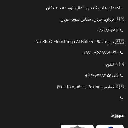
ساختمان هلدینگ بین المللی توسعه دهندگان
🇮🇷 تهران: جردن، مقابل سوپر جردن
📞 021-284284
🇦🇪 دبی:
No.S6, G-Floor,Riqqa Al Buteen Plaza
📞 971-558977343+
🇬🇧 لندن:
📞 44-7418351005+
🇬🇪 تفلیس: 2nd Floor, #33, Pekini
📞
مجوزها