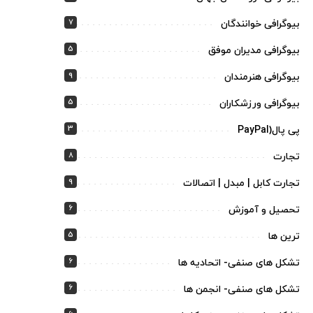
7
بیوگرافی خوانندگان
5
بیوگرافی مدیران موفق
9
بیوگرافی هنرمندان
5
بیوگرافی ورزشکاران
3
پی پال(PayPal
8
تجارت
9
تجارت کابل | مبدل | اتصالات
6
تحصیل و آموزش
5
ترین ها
6
تشکل های صنفی- اتحادیه ها
6
تشکل های صنفی- انجمن ها