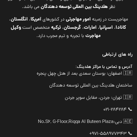
هلدینگ بین المللی توسعه دهندگان
نظر
می باشد.
امور مهاجرتی
آمریکا
انگلستان
مهاجریست در زمینه
در کشورهای
،
،
کانادا
اسپانیا
امارات
گرجستان
ترکیه
وکیل
،
،
،
،
متخصص است
مهاجرت
با تجربه و تیم مجرب دارد.
راه های ارتباطی
آدرس و تماس با مراکز هلدینگ:
🇮🇷 اصفهان: بوستان سعدی بعد از هتل چهل پنجره
ساختمان هلدینگ بین المللی توسعه دهندگان
🇮🇷 تهران: جردن، مقابل سوپر جردن
📞 021-284284
🇦🇪 دبی:
No.S6, G-Floor,Riqqa Al Buteen Plaza
📞 971-558977343+