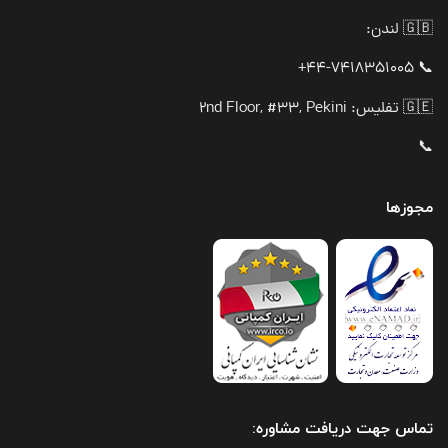
🇬🇧 لندن:
📞 44-7418351005+
🇬🇪 تفلیس: 2nd Floor, #33, Pekini
📞
مجوزها
تماس جهت دریافت مشاوره: