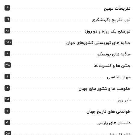
14
تفریحات مهیج
29
تور، تفریح وگردشگری
82
تورهای یک روزه و دو روزه
250
جاذبه های توریستی کشورهای جهان
6
جاذبه های یونسکو
38
جشن ها و کنسرت ها
1
جهان شناسی
6
حکومت ها و کشور های جهان
101
خبر روز
9
خواندنی های تاریخ جهان
5
داستان های پارسی
53
دانستنی ها