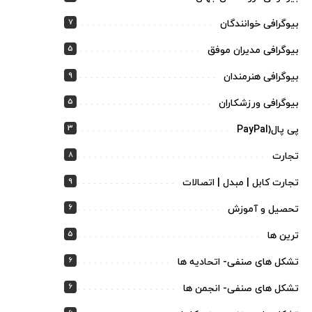
7
بیوگرافی خوانندگان
5
بیوگرافی مدیران موفق
9
بیوگرافی هنرمندان
5
بیوگرافی ورزشکاران
3
پی پال(PayPal
8
تجارت
9
تجارت کابل | مبدل | اتصالات
6
تحصیل و آموزش
5
ترین ها
6
تشکل های صنفی- اتحادیه ها
6
تشکل های صنفی- انجمن ها