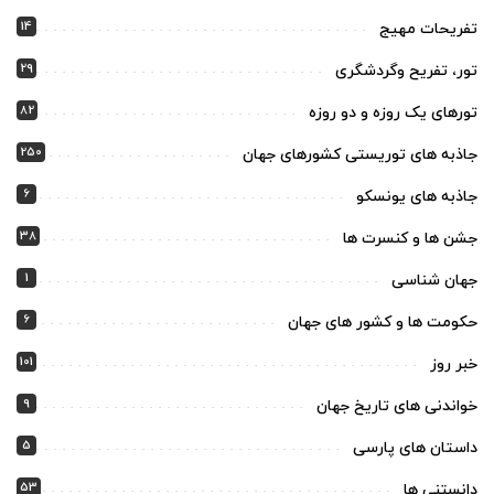
14
تفریحات مهیج
29
تور، تفریح وگردشگری
82
تورهای یک روزه و دو روزه
250
جاذبه های توریستی کشورهای جهان
6
جاذبه های یونسکو
38
جشن ها و کنسرت ها
1
جهان شناسی
6
حکومت ها و کشور های جهان
101
خبر روز
9
خواندنی های تاریخ جهان
5
داستان های پارسی
53
دانستنی ها