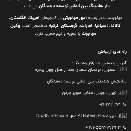
هلدینگ بین المللی توسعه دهندگان
نظر
می باشد.
امور مهاجرتی
آمریکا
انگلستان
مهاجریست در زمینه
در کشورهای
،
،
کانادا
اسپانیا
امارات
گرجستان
ترکیه
وکیل
،
،
،
،
متخصص است
مهاجرت
با تجربه و تیم مجرب دارد.
راه های ارتباطی
آدرس و تماس با مراکز هلدینگ:
🇮🇷 اصفهان: بوستان سعدی بعد از هتل چهل پنجره
ساختمان هلدینگ بین المللی توسعه دهندگان
🇮🇷 تهران: جردن، مقابل سوپر جردن
📞 021-284284
🇦🇪 دبی:
No.S6, G-Floor,Riqqa Al Buteen Plaza
📞 971-558977343+