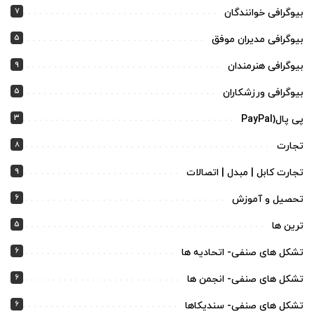
7
بیوگرافی خوانندگان
5
بیوگرافی مدیران موفق
9
بیوگرافی هنرمندان
5
بیوگرافی ورزشکاران
3
پی پال(PayPal
8
تجارت
9
تجارت کابل | مبدل | اتصالات
6
تحصیل و آموزش
5
ترین ها
6
تشکل های صنفی- اتحادیه ها
6
تشکل های صنفی- انجمن ها
6
تشکل های صنفی- سندیکاها