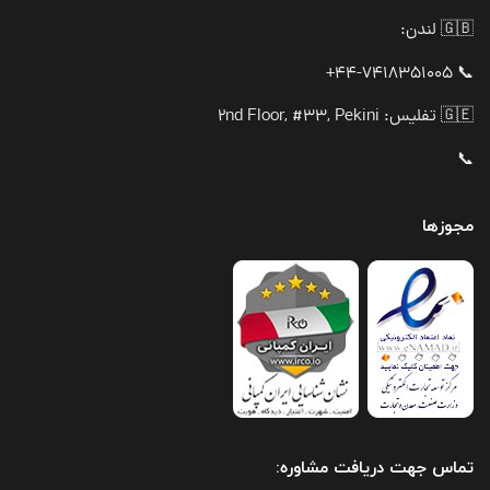
🇬🇧 لندن:
📞 44-7418351005+
🇬🇪 تفلیس: 2nd Floor, #33, Pekini
📞
مجوزها
تماس جهت دریافت مشاوره: