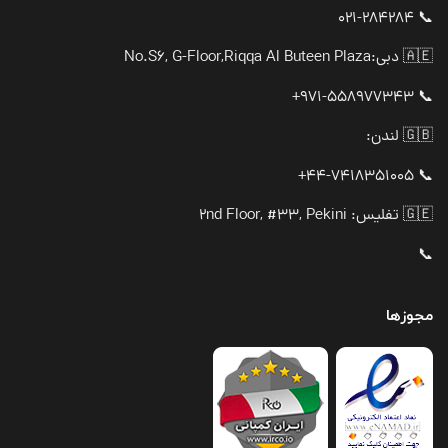
📞 021-284284
🇦🇪 دبی:
No.S6, G-Floor,Riqqa Al Buteen Plaza
📞 971-558977343+
🇬🇧 لندن:
📞 44-7418351005+
🇬🇪 تفلیس: 2nd Floor, #33, Pekini
📞
مجوزها