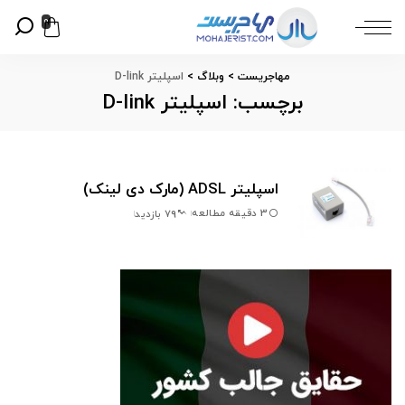
0
مهاجریست
>
وبلاگ
>
اسپلیتر D-link
برچسب:
اسپلیتر D-link
اسپلیتر ADSL (مارک دی لینک)
3 دقیقه مطالعه
79 بازدید