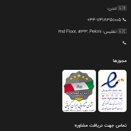
🇬🇧 لندن:
📞 44-7418351005+
🇬🇪 تفلیس: 2nd Floor, #33, Pekini
📞
مجوزها
تماس جهت دریافت مشاوره: