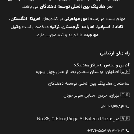
هلدینگ بین المللی توسعه دهندگان
نظر
می باشد.
امور مهاجرتی
آمریکا
انگلستان
مهاجریست در زمینه
در کشورهای
،
،
کانادا
اسپانیا
امارات
گرجستان
ترکیه
وکیل
،
،
،
،
متخصص است
مهاجرت
با تجربه و تیم مجرب دارد.
راه های ارتباطی
آدرس و تماس با مراکز هلدینگ:
🇮🇷 اصفهان: بوستان سعدی بعد از هتل چهل پنجره
ساختمان هلدینگ بین المللی توسعه دهندگان
🇮🇷 تهران: جردن، مقابل سوپر جردن
📞 021-284284
🇦🇪 دبی:
No.S6, G-Floor,Riqqa Al Buteen Plaza
📞 971-558977343+