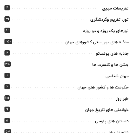
14
تفریحات مهیج
29
تور، تفریح وگردشگری
82
تورهای یک روزه و دو روزه
250
جاذبه های توریستی کشورهای جهان
6
جاذبه های یونسکو
38
جشن ها و کنسرت ها
1
جهان شناسی
6
حکومت ها و کشور های جهان
101
خبر روز
9
خواندنی های تاریخ جهان
5
داستان های پارسی
53
دانستنی ها