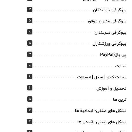
7
بیوگرافی خوانندگان
5
بیوگرافی مدیران موفق
9
بیوگرافی هنرمندان
5
بیوگرافی ورزشکاران
3
پی پال(PayPal
8
تجارت
9
تجارت کابل | مبدل | اتصالات
6
تحصیل و آموزش
5
ترین ها
6
تشکل های صنفی- اتحادیه ها
6
تشکل های صنفی- انجمن ها