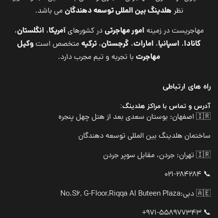
هلدینگ بین المللی توسعه دهندگان
نظر
می باشد.
امور مهاجرتی
آمریکا
انگلستان
مهاجریست در زمینه
در کشورهای
،
،
کانادا
اسپانیا
امارات
گرجستان
ترکیه
وکیل
،
،
،
،
متخصص است
مهاجرت
با تجربه و تیم مجرب دارد.
راه های ارتباطی
آدرس و تماس با مراکز هلدینگ:
🇮🇷 اصفهان: بوستان سعدی بعد از هتل چهل پنجره
ساختمان هلدینگ بین المللی توسعه دهندگان
🇮🇷 تهران: جردن، مقابل سوپر جردن
📞 021-284284
🇦🇪 دبی:
No.S6, G-Floor,Riqqa Al Buteen Plaza
📞 971-558977343+