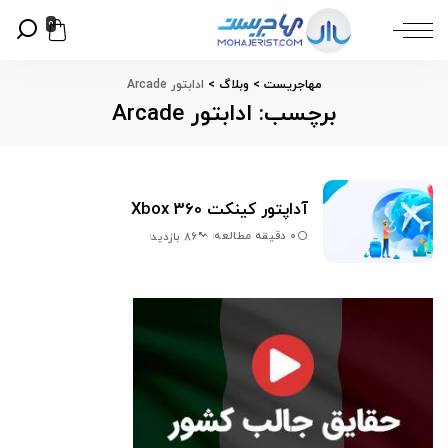
0
مهاجریست
>
وبلاگ
>
ادابتور Arcade
برچسب:
ادابتور Arcade
آداپتور کینکت Xbox 360
0 دقیقه مطالعه
86 بازدید