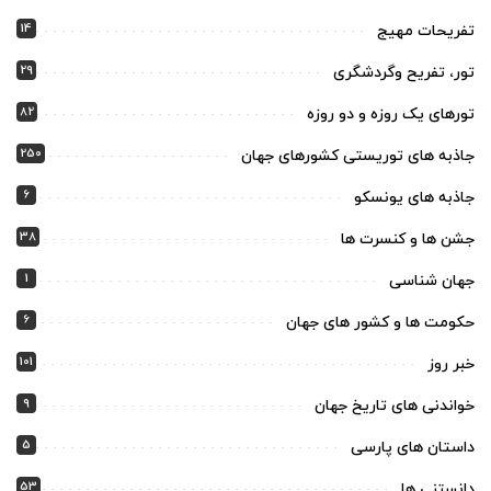
14
تفریحات مهیج
29
تور، تفریح وگردشگری
82
تورهای یک روزه و دو روزه
250
جاذبه های توریستی کشورهای جهان
6
جاذبه های یونسکو
38
جشن ها و کنسرت ها
1
جهان شناسی
6
حکومت ها و کشور های جهان
101
خبر روز
9
خواندنی های تاریخ جهان
5
داستان های پارسی
53
دانستنی ها