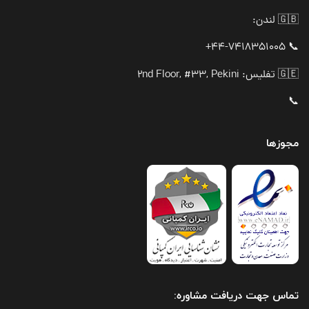
🇬🇧 لندن:
📞 44-7418351005+
🇬🇪 تفلیس: 2nd Floor, #33, Pekini
📞
مجوزها
تماس جهت دریافت مشاوره: