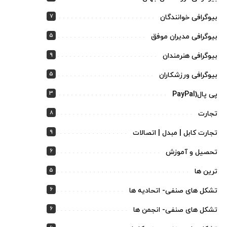
7
بیوگرافی خوانندگان
5
بیوگرافی مدیران موفق
9
بیوگرافی هنرمندان
5
بیوگرافی ورزشکاران
3
پی پال(PayPal
8
تجارت
9
تجارت کابل | مبدل | اتصالات
6
تحصیل و آموزش
5
ترین ها
6
تشکل های صنفی- اتحادیه ها
6
تشکل های صنفی- انجمن ها