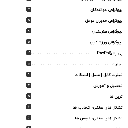
7
بیوگرافی خوانندگان
5
بیوگرافی مدیران موفق
9
بیوگرافی هنرمندان
5
بیوگرافی ورزشکاران
3
پی پال(PayPal
8
تجارت
9
تجارت کابل | مبدل | اتصالات
6
تحصیل و آموزش
5
ترین ها
6
تشکل های صنفی- اتحادیه ها
6
تشکل های صنفی- انجمن ها