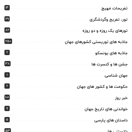
14
تفریحات مهیج
29
تور، تفریح وگردشگری
82
تورهای یک روزه و دو روزه
250
جاذبه های توریستی کشورهای جهان
6
جاذبه های یونسکو
38
جشن ها و کنسرت ها
1
جهان شناسی
6
حکومت ها و کشور های جهان
101
خبر روز
9
خواندنی های تاریخ جهان
5
داستان های پارسی
53
دانستنی ها