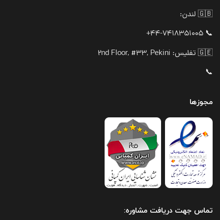
🇬🇧 لندن:
📞 44-7418351005+
🇬🇪 تفلیس: 2nd Floor, #33, Pekini
📞
مجوزها
تماس جهت دریافت مشاوره: