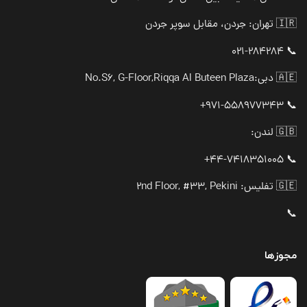
🇮🇷 تهران: جردن، مقابل سوپر جردن
📞 021-284284
🇦🇪 دبی:
No.S6, G-Floor,Riqqa Al Buteen Plaza
📞 971-558977343+
🇬🇧 لندن:
📞 44-7418351005+
🇬🇪 تفلیس: 2nd Floor, #33, Pekini
📞
مجوزها